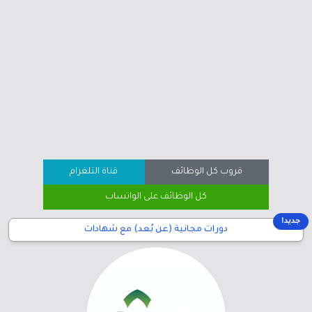
قروب كل الوظائف
قناة التلغرام
كل الوظائف على الواتساب
جديد!
دورات مجانية (عن بُعد) مع شهادات