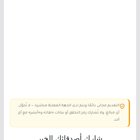
التقديم مجاني دائمًا ويتم لدى الجهة المعلنة مباشرة — لا تُحوّل
أي مبالغ، ولا تُشارك رمز التحقق أو بيانات «نفاذ» و«أبشر» مع أي
أحد.
شارك أصدقائك الخبر