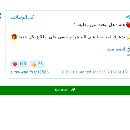
رابـــط هنا