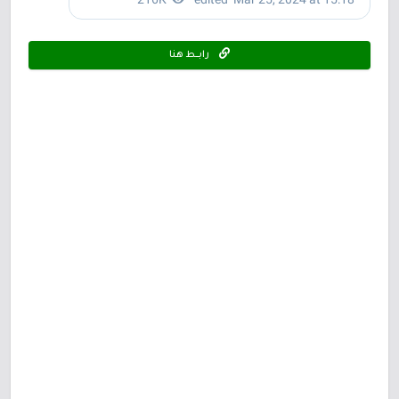
رابـــط هنا