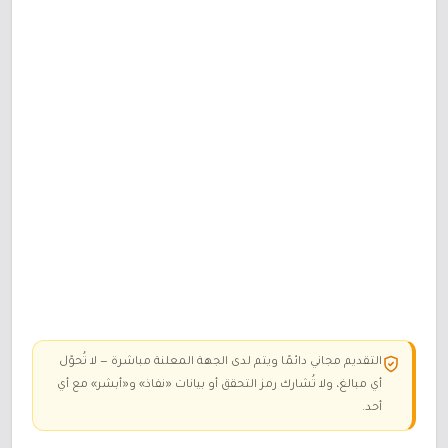
التقديم مجاني دائمًا ويتم لدى الجهة المعلنة مباشرة — لا تُحوّل
أي مبالغ، ولا تُشارك رمز التحقق أو بيانات «نفاذ» و«أبشر» مع أي
أحد.