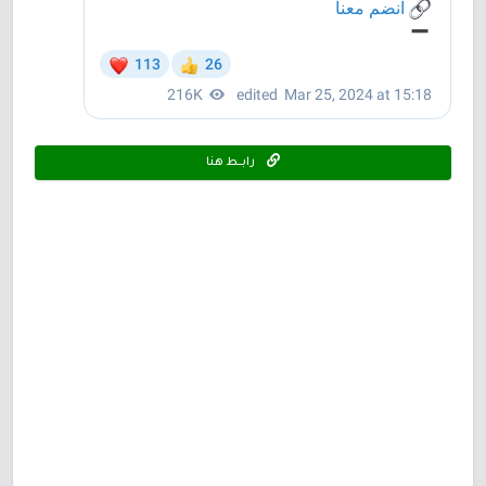
رابـــط هنا