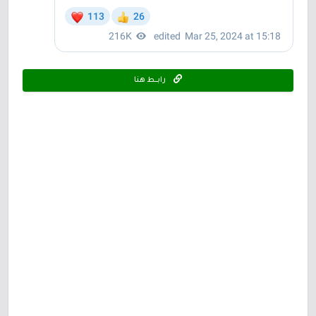
رابـــط هنا