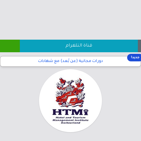
قناة التلغرام
جديد!
دورات مجانية (عن بُعد) مع شهادات