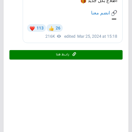
رابـــط هنا