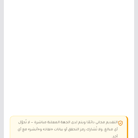
التقديم مجاني دائمًا ويتم لدى الجهة المعلنة مباشرة — لا تُحوّل
أي مبالغ، ولا تُشارك رمز التحقق أو بيانات «نفاذ» و«أبشر» مع أي
أحد.