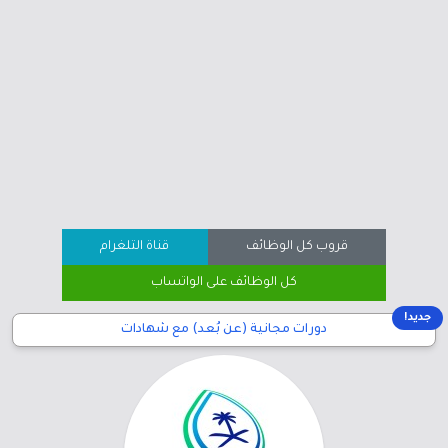
قروب كل الوظائف
قناة التلغرام
كل الوظائف على الواتساب
جديد!
دورات مجانية (عن بُعد) مع شهادات