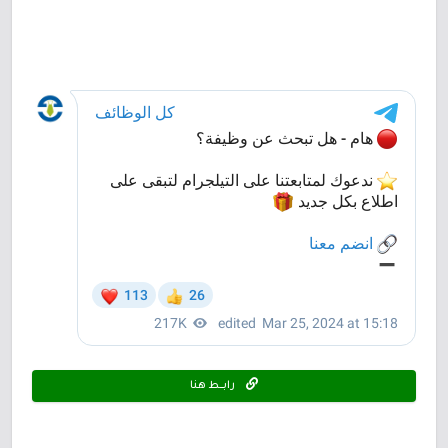
رابـــط هنا