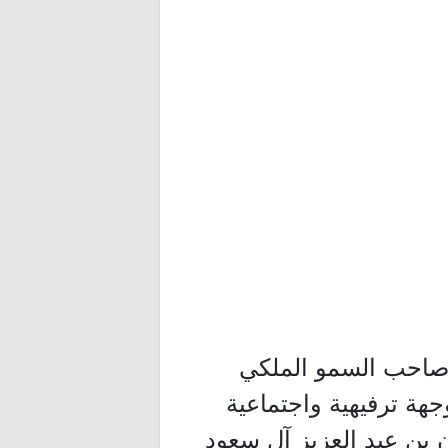
د صاحب السمو الملكي
 سلمان بن عبدالعزيز آل سعود -حفظه الله- عام 2017م كوجهة ترفيهية واجتماعية
بن عبد العزيز آل سعود