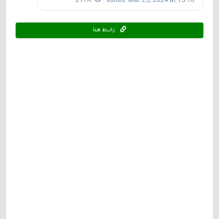
رابـــط هنا