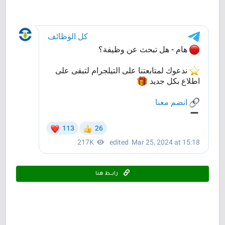
رابـــط هنا