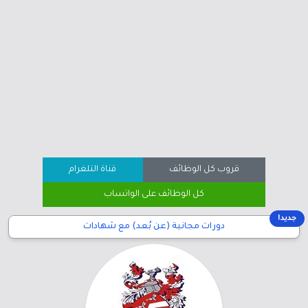
قروب كل الوظائف
قناة التلغرام
كل الوظائف على الواتساب
جديد!
دورات مجانية (عن بُعد) مع شهادات