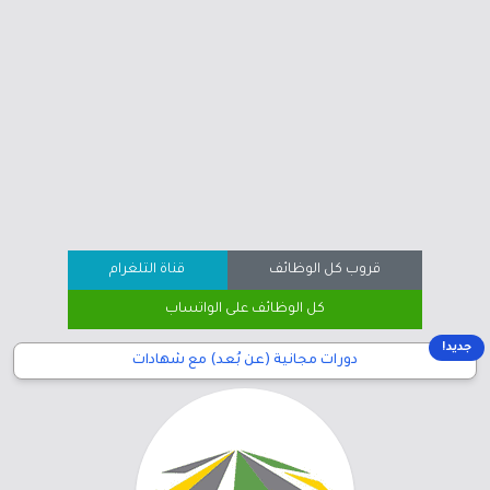
قروب كل الوظائف
قناة التلغرام
كل الوظائف على الواتساب
جديد!
دورات مجانية (عن بُعد) مع شهادات