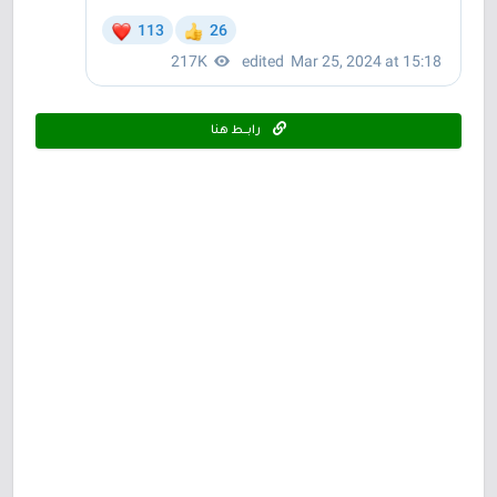
رابـــط هنا