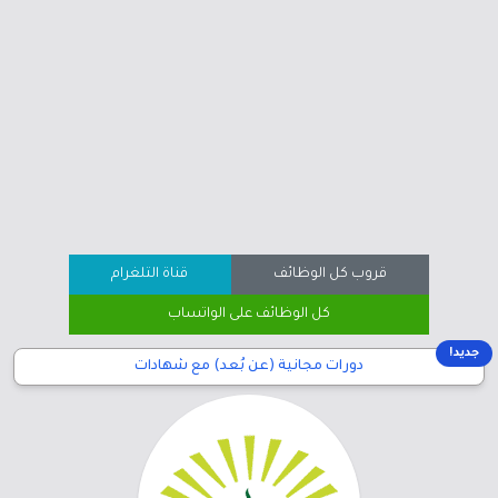
قروب كل الوظائف
قناة التلغرام
كل الوظائف على الواتساب
جديد!
دورات مجانية (عن بُعد) مع شهادات