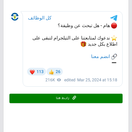
رابـــط هنا